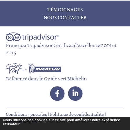
TÉMOIGNAGES
NOUS CONTACTER
Primé par Tripadvisor Certificat d'excellence 2014 et
2015
Référencé dans le Guide vert Michelin
Conditions générales
|
Politique de confidentialité
|
Nous utilisons des cookies sur ce site pour améliorer votre expérience
Mentions légales
utilisateur