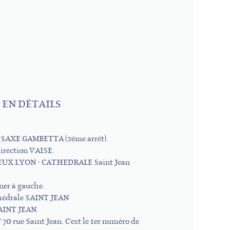
 EN DÉTAILS
u'à SAXE GAMBETTA (2ème arrêt).
direction VAISE.
VIEUX LYON - CATHEDRALE Saint Jean
ner à gauche.
athédrale SAINT JEAN
SAINT JEAN.
° 70 rue Saint Jean. C'est le 1er numéro de