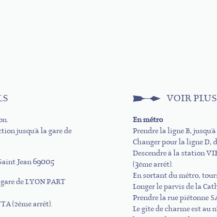
LS
VOIR PLUS
on.
En métro
tion jusqu'à la gare de
Prendre la ligne B, jusq
Changer pour la ligne D, 
Descendre à la station 
e Saint Jean 69005
(3ème arrêt).
En sortant du métro, tour
êt gare de LYON PART
Longer le parvis de la C
Prendre la rue piétonne 
TA (2ème arrêt).
Le gîte de charme est au n
.