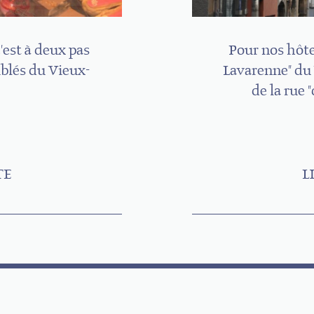
'est à deux pas
Pour nos hôte
blés du Vieux-
Lavarenne" du
de la rue
TE
L