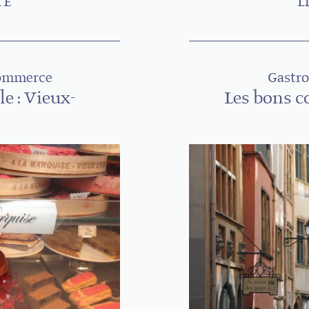
TE
L
Commerce
Gastr
le : Vieux-
Les bons 